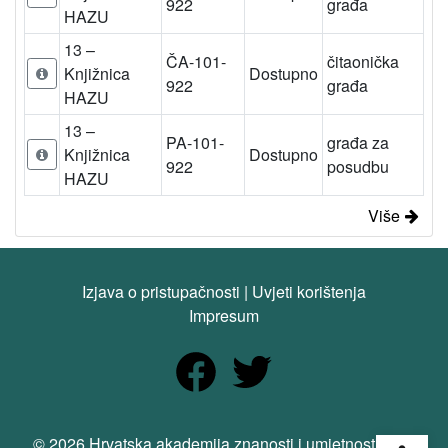
922
građa
HAZU
13 –
ČA-101-
čitaonička
Knjižnica
Dostupno
922
građa
HAZU
13 –
PA-101-
građa za
Knjižnica
Dostupno
922
posudbu
HAZU
Više
Izjava o pristupačnosti
|
Uvjeti korištenja
Impresum
Open
© 2026 Hrvatska akademija znanosti i umjetnosti. Sva