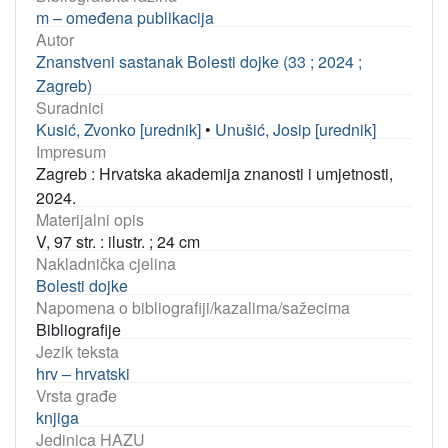
m – omeđena publikacija
Autor
Znanstveni sastanak Bolesti dojke (33 ; 2024 ;
Zagreb)
Suradnici
Kusić, Zvonko [urednik]
•
Unušić, Josip [urednik]
Impresum
Zagreb : Hrvatska akademija znanosti i umjetnosti,
2024.
Materijalni opis
V, 97 str. : ilustr. ; 24 cm
Nakladnička cjelina
Bolesti dojke
Napomena o bibliografiji/kazalima/sažecima
Bibliografije
Jezik teksta
hrv – hrvatski
Vrsta građe
knjiga
Jedinica HAZU