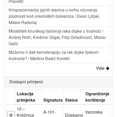
Plavetić
Krioprezervacija jajnih stanica u svrhu očuvanja
plodnosti kod onkoloških bolesnica / Dean Ljiljak,
Matea Radočaj
Modaliteti kirurškog liječenja raka dojke u trudnoći /
Andrej Roth, Krešimir Grgat, Filip Grladinović, Mislav
Galić
Možemo li dati kemoterapiju za rak dojke tijekom
trudnoće? / Martina Bašić Koretić
Više
Dostupni primjerci
Lokacija
Ograničenje
primjerka
Signatura
Status
korištenja
13 –
A-101-
trezorska
Knjižnica
Dostupno