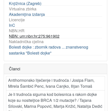
Knjižnica (Zagreb)
Virtualna zbirka
Akademijina izdanja
Licencije
InC
NBN.HR
NBN: urn:nbn:hr:275:961902
Nakladnička cjelina
Bolesti dojke : zbornik radova ... znanstvenog
sastanka "Bolesti dojke"
Članci
Antihormonsko liječenje i trudnoća / Josipa Flam,
Mirela Šambić Penc, Ivana Canjko, Ilijan Tomaš
Je li trudnoća sigurna kod bolesnica s rakom dojke
koje su nositeljice BRCA 1/2 mutacije? / Tajana
Silovski, Marina Popović, Marija Križić, Natalija Dedić