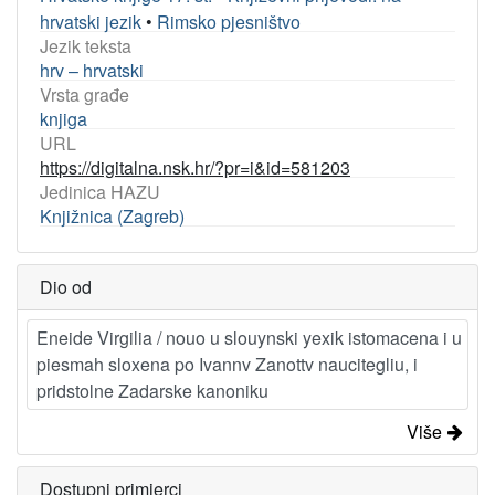
hrvatski jezik
•
Rimsko pjesništvo
Jezik teksta
hrv – hrvatski
Vrsta građe
knjiga
URL
https://digitalna.nsk.hr/?pr=i&id=581203
Jedinica HAZU
Knjižnica (Zagreb)
Dio od
Eneide Virgilia / nouo u slouynski yexik istomacena i u
piesmah sloxena po Ivannv Zanottv naucitegliu, i
pridstolne Zadarske kanoniku
Više
Dostupni primjerci