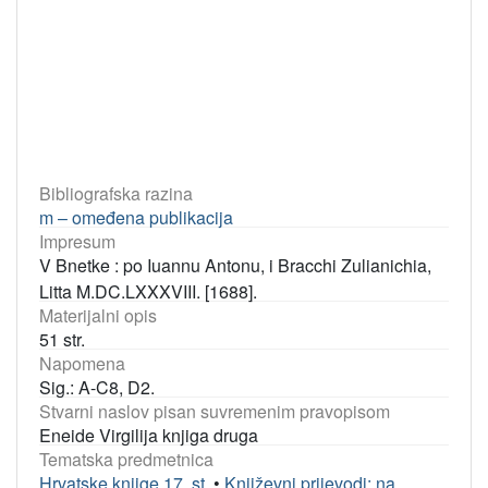
Bibliografska razina
m – omeđena publikacija
Impresum
V Bnetke : po Iuannu Antonu, i Bracchi Zulianichia,
Litta M.DC.LXXXVIII. [1688].
Materijalni opis
51 str.
Napomena
Sig.: A-C8, D2.
Stvarni naslov pisan suvremenim pravopisom
Eneide Virgilija knjiga druga
Tematska predmetnica
Hrvatske knjige 17. st.
•
Književni prijevodi: na