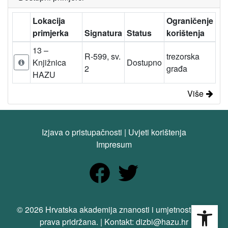
Lokacija
Ograničenje
primjerka
Signatura
Status
korištenja
13 –
R-599, sv.
trezorska
Knjižnica
Dostupno
2
građa
HAZU
Više
Izjava o pristupačnosti
|
Uvjeti korištenja
Impresum
Open
© 2026 Hrvatska akademija znanosti i umjetnosti. Sva
prava pridržana. | Kontakt: dizbi@hazu.hr