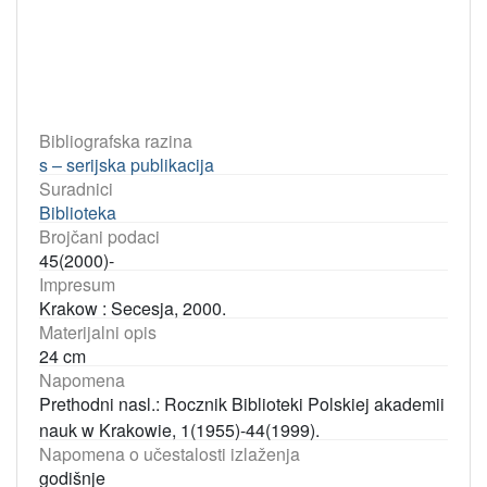
Bibliografska razina
s – serijska publikacija
Suradnici
Biblioteka
Brojčani podaci
45(2000)-
Impresum
Krakow : Secesja, 2000.
Materijalni opis
24 cm
Napomena
Prethodni nasl.: Rocznik Biblioteki Polskiej akademii
nauk w Krakowie, 1(1955)-44(1999).
Napomena o učestalosti izlaženja
godišnje