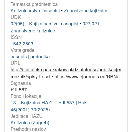
Tematska predmetnica
Knjižničarstvo: časopisi
•
Znanstvene knjižnice
UDK
02(05) – Knjižničarstvo: časopisi
•
027.021 –
Znanstvene knjižnice
ISSN
1642-2503
Vrsta građe
časopis | periodika
URL
http://biblioteka.pau.krakow.pl/dzialalnosc/publikacje/
rocznik/spisy-tresci
•
https://www.ejournals.eu/RBN/
Signatura
P-II-587
Fond i lokacija
13 – Knjižnica HAZU : P-II-587 | Rok
46(2001)-70(2025)-
Jedinica HAZU
Knjižnica (Zagreb)
Prethodni naslov