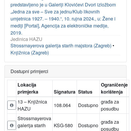
predstavljeno je u Galeriji Klovićevi Dvori izložbom
„Jedna za sve – Sve za jednu/Klub likovnih
umjetnica 1927. – 1940.“, 10. rujna 2024., u: Žene i
mediji [Portal], Agencija za elektroničke medije,
2019.
Jedinica HAZU
Strossmayerova galerija starih majstora (Zagreb)
•
Knjižnica (Zagreb)
Dostupni primjerci
Lokacija
Ograničenje
primjerka
Signatura
Status
korištenja
13 – Knjižnica
građa za
108.064
Dostupno
HAZU
posudbu
Strossmayerova
građa za
galerija starih
KSG-580
Dostupno
posudbu