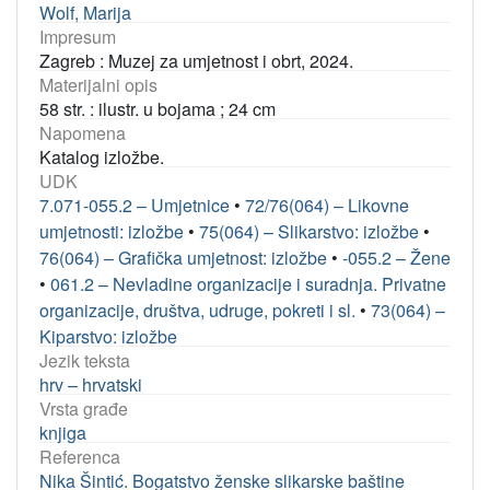
Wolf, Marija
Impresum
Zagreb : Muzej za umjetnost i obrt, 2024.
Materijalni opis
58 str. : ilustr. u bojama ; 24 cm
Napomena
Katalog izložbe.
UDK
7.071-055.2 – Umjetnice
•
72/76(064) – Likovne
umjetnosti: izložbe
•
75(064) – Slikarstvo: izložbe
•
76(064) – Grafička umjetnost: izložbe
•
-055.2 – Žene
•
061.2 – Nevladine organizacije i suradnja. Privatne
organizacije, društva, udruge, pokreti i sl.
•
73(064) –
Kiparstvo: izložbe
Jezik teksta
hrv – hrvatski
Vrsta građe
knjiga
Referenca
Nika Šintić. Bogatstvo ženske slikarske baštine