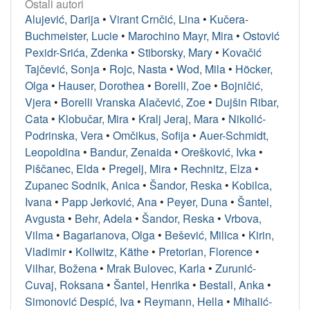
Ostali autori
Alujević, Darija
•
Virant Crnčić, Lina
•
Kučera-
Buchmeister, Lucie
•
Marochino Mayr, Mira
•
Ostović
Pexidr-Srića, Zdenka
•
Stiborsky, Mary
•
Kovačić
Tajčević, Sonja
•
Rojc, Nasta
•
Wod, Mila
•
Höcker,
Olga
•
Hauser, Dorothea
•
Borelli, Zoe
•
Bojničić,
Vjera
•
Borelli Vranska Alačević, Zoe
•
Dujšin Ribar,
Cata
•
Klobučar, Mira
•
Kralj Jeraj, Mara
•
Nikolić-
Podrinska, Vera
•
Omčikus, Sofija
•
Auer-Schmidt,
Leopoldina
•
Bandur, Zenaida
•
Orešković, Ivka
•
Piščanec, Elda
•
Pregelj, Mira
•
Rechnitz, Elza
•
Zupanec Sodnik, Anica
•
Šandor, Reska
•
Kobilca,
Ivana
•
Papp Jerković, Ana
•
Peyer, Duna
•
Šantel,
Avgusta
•
Behr, Adela
•
Šandor, Reska
•
Vrbova,
Vilma
•
Bagarianova, Olga
•
Bešević, Milica
•
Kirin,
Vladimir
•
Kollwitz, Käthe
•
Pretorian, Florence
•
Vilhar, Božena
•
Mrak Bulovec, Karla
•
Zurunić-
Cuvaj, Roksana
•
Šantel, Henrika
•
Bestall, Anka
•
Simonović Despić, Iva
•
Reymann, Hella
•
Mihalić-