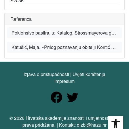
SG-361
Referenca
Poklonstvo pastira, u: Katalog, Strossmayerova galerija starih majstora Hrvatske akademije znanosti i umjetnosti [mrežno mjesto/web sites], HAZU.
Katušić, Maja. »Prilog poznavanju obitelji Koritić de Mrazovec – obiteljski fond Koritić u Hrvatskom državnom arhivu«, u: Cris 7, 1 (2005.), str. 60-65.
Izjava o pristupačnosti
|
Uvjeti korištenja
Impresum
Open
© 2026 Hrvatska akademija znanosti i umjetnosti. Sva
prava pridržana. | Kontakt: dizbi@hazu.hr