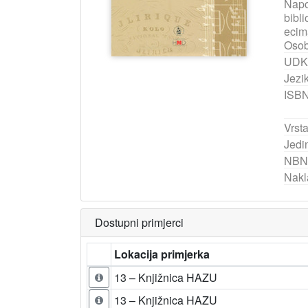
Nap
bibli
ecim
Osob
UDK
Jezik
ISB
Vrst
Jedi
NBN
Nakl
Dostupni primjerci
Lokacija primjerka
13 – Knjižnica HAZU
13 – Knjižnica HAZU