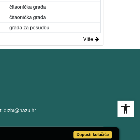
čitaonička građa
čitaonička građa
građa za posudbu
Više
Open
t: dizbi@hazu.hr
Dopusti kolačiće