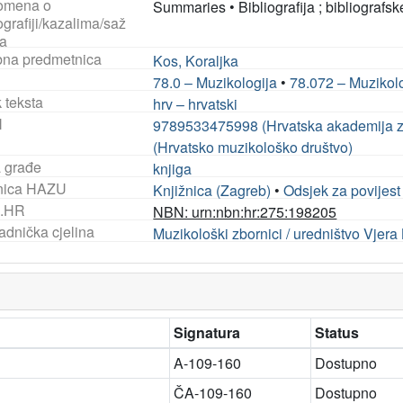
omena o
Summaries
•
Bibliografija ; bibliografsk
ografiji/kazalima/saž
a
na predmetnica
Kos, Koraljka
78.0 – Muzikologija
•
78.072 – Muzikol
 teksta
hrv – hrvatski
N
9789533475998 (Hrvatska akademija zn
(Hrvatsko muzikološko društvo)
a građe
knjiga
nica HAZU
Knjižnica (Zagreb)
•
Odsjek za povijest
.HR
NBN: urn:nbn:hr:275:198205
adnička cjelina
Muzikološki zbornici / uredništvo Vjera Ka
Signatura
Status
A-109-160
Dostupno
ČA-109-160
Dostupno