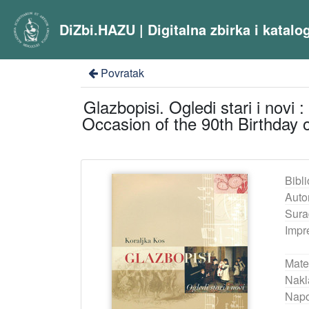
DiZbi.HAZU | Digitalna zbirka i katal
Povratak
Glazbopisi. Ogledi stari i nov
Occasion of the 90th Birthday of
Bibli
Auto
Sura
Impr
Mater
Nakl
Nap