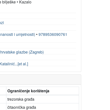
e bilješke
•
Kazalo
ozi
anosti i umjetnosti)
•
9789536090761
 hrvatske glazbe (Zagreb)
talinić...[et al.]
Ograničenje korištenja
trezorska građa
čitaonička građa