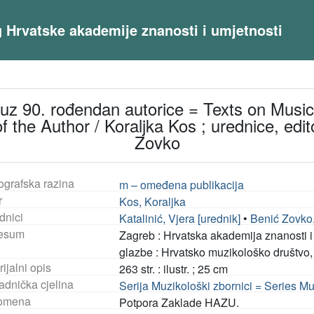
og Hrvatske akademije znanosti i umjetnosti
i : uz 90. rođendan autorice = Texts on Mus
 the Author / Koraljka Kos ; urednice, edit
Zovko
ografska razina
m – omeđena publikacija
r
Kos, Koraljka
dnici
Katalinić, Vjera [urednik]
•
Benić Zovko,
esum
Zagreb : Hrvatska akademija znanosti i 
glazbe : Hrvatsko muzikološko društvo,
ijalni opis
263 str. : ilustr. ; 25 cm
adnička cjelina
Serija Muzikološki zbornici = Series Mu
omena
Potpora Zaklade HAZU.