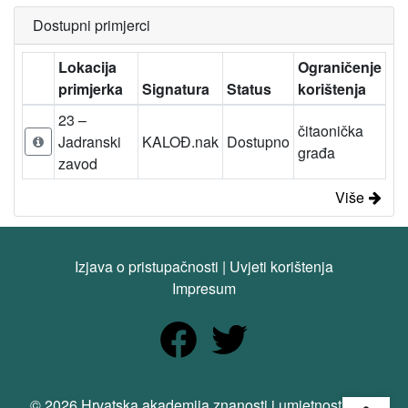
Dostupni primjerci
Lokacija
Ograničenje
primjerka
Signatura
Status
korištenja
23 –
čitaonička
Jadranski
KALOĐ.nak
Dostupno
građa
zavod
Više
Izjava o pristupačnosti
|
Uvjeti korištenja
Impresum
Open
© 2026 Hrvatska akademija znanosti i umjetnosti. Sva