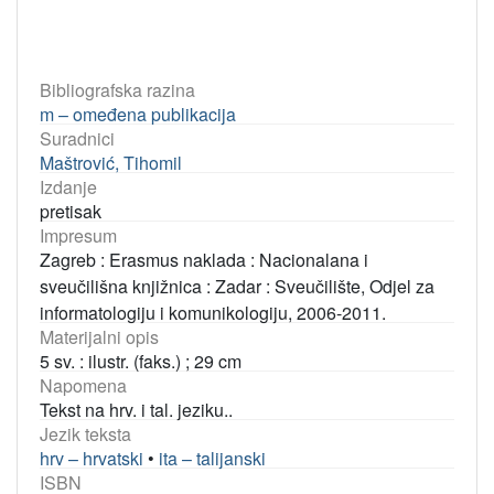
Bibliografska razina
m – omeđena publikacija
Suradnici
Maštrović, Tihomil
Izdanje
pretisak
Impresum
Zagreb : Erasmus naklada : Nacionalana i
sveučilišna knjižnica : Zadar : Sveučilište, Odjel za
informatologiju i komunikologiju, 2006-2011.
Materijalni opis
5 sv. : ilustr. (faks.) ; 29 cm
Napomena
Tekst na hrv. i tal. jeziku..
Jezik teksta
hrv – hrvatski
•
ita – talijanski
ISBN