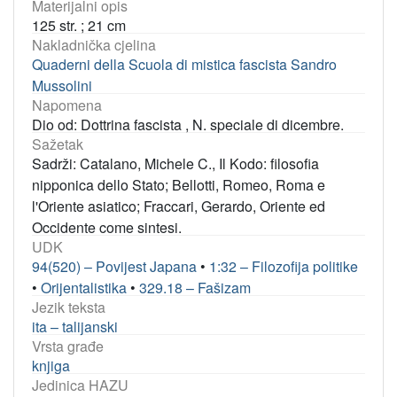
Materijalni opis
125 str. ; 21 cm
Nakladnička cjelina
Quaderni della Scuola di mistica fascista Sandro
Mussolini
Napomena
Dio od: Dottrina fascista , N. speciale di dicembre.
Sažetak
Sadrži: Catalano, Michele C., Il Kodo: filosofia
nipponica dello Stato; Bellotti, Romeo, Roma e
l'Oriente asiatico; Fraccari, Gerardo, Oriente ed
Occidente come sintesi.
UDK
94(520) – Povijest Japana
•
1:32 – Filozofija politike
•
Orijentalistika
•
329.18 – Fašizam
Jezik teksta
ita – talijanski
Vrsta građe
knjiga
Jedinica HAZU