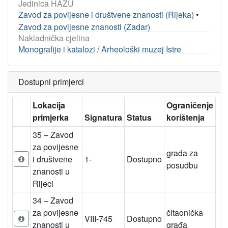
Jedinica HAZU
Zavod za povijesne i društvene znanosti (Rijeka)
•
Zavod za povijesne znanosti (Zadar)
Nakladnička cjelina
Monografije i katalozi / Arheološki muzej Istre
Dostupni primjerci
Lokacija
Ograničenje
primjerka
Signatura
Status
korištenja
35 – Zavod
za povijesne
građa za
i društvene
1-
Dostupno
posudbu
znanosti u
Rijeci
34 – Zavod
za povijesne
čitaonička
VIII-745
Dostupno
znanosti u
građa