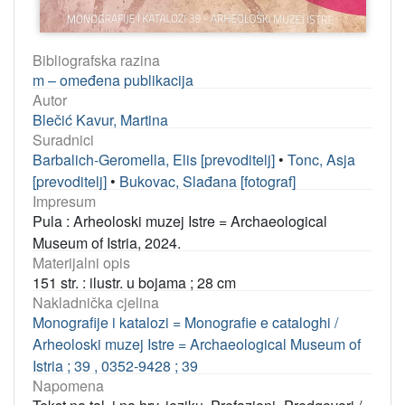
Bibliografska razina
m – omeđena publikacija
Autor
Blečić Kavur, Martina
Suradnici
Barbalich-Geromella, Elis [prevoditelj]
•
Tonc, Asja
[prevoditelj]
•
Bukovac, Slađana [fotograf]
Impresum
Pula : Arheoloski muzej Istre = Archaeological
Museum of Istria, 2024.
Materijalni opis
151 str. : ilustr. u bojama ; 28 cm
Nakladnička cjelina
Monografije i katalozi = Monografie e cataloghi /
Arheoloski muzej Istre = Archaeological Museum of
Istria ; 39 , 0352-9428 ; 39
Napomena