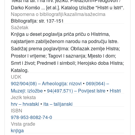
Tekst na tal. i na hrv. jeziku. Prefazioni=Predgovori /
Darko Komšo ... [et al.]. Katalog izložbe "Histri u Istri".
Napomena o bibliografiji/kazalima/sažecima
Bibliografija: str. 137-151
Sažetak
Knjiga u deset poglavlja priča priču o Histrima,
najstarijem zabilježenom narodu na području Istre.
Sadržaj prema poglavljima: Obilazak zemlje Histra;
Prostor i vrijeme; Tagovi i saznanja; Mjesto i dom;
Smrt i život; Predmeti i simboli; Herojsko doba Histra;
Katalog.
UDK
902/904(08) – Arheologija: nizovi
•
069(064) –
Muzeji: izložbe
•
94(497.571) – Povijest Istre
•
Histri
Jezik teksta
hrv – hrvatski
•
ita – talijanski
ISBN
978-953-8082-74-0
Vrsta građe
knjiga