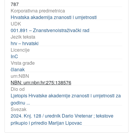
787
Korporativna predmetnica
Hrvatska akademija znanosti i umjetnosti
UDK
001.891 – Znanstvenoistraživački rad
Jezik teksta
hrv – hrvatski
Licencije
InC
Vrsta građe
članak
urn:NBN
NBN: urn:nbn:hr:275:138576
Dio od
Ljetopis Hrvatske akademije znanosti i umjetnosti za
godinu ...
Svezak
2024. Knj. 128 / urednik Dario Vretenar ; tekstove
prikupio i priredio Marijan Lipovac