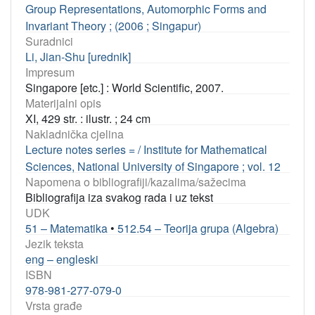
Group Representations, Automorphic Forms and
Invariant Theory ; (2006 ; Singapur)
Suradnici
Li, Jian-Shu [urednik]
Impresum
Singapore [etc.] : World Scientific, 2007.
Materijalni opis
XI, 429 str. : ilustr. ; 24 cm
Nakladnička cjelina
Lecture notes series = / Institute for Mathematical
Sciences, National University of Singapore ; vol. 12
Napomena o bibliografiji/kazalima/sažecima
Bibliografija iza svakog rada i uz tekst
UDK
51 – Matematika
•
512.54 – Teorija grupa (Algebra)
Jezik teksta
eng – engleski
ISBN
978-981-277-079-0
Vrsta građe