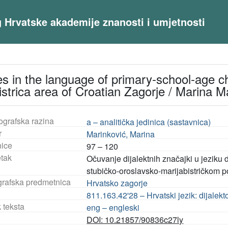
og Hrvatske akademije znanosti i umjetnosti
res in the language of primary-school-age ch
istrica area of Croatian Zagorje / Marina M
ografska razina
a – analitička jedinica (sastavnica)
r
Marinković, Marina
nice
97 – 120
tak
Očuvanje dijalektnih značajki u jeziku
stubičko-oroslavsko-marijabistričkom 
rafska predmetnica
Hrvatsko zagorje
811.163.42'28 – Hrvatski jezik: dijalekt
 teksta
eng – engleski
DOI: 10.21857/90836c27ly