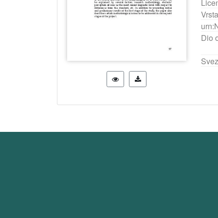
Lice
Vrst
urn:
Dio 
Svez