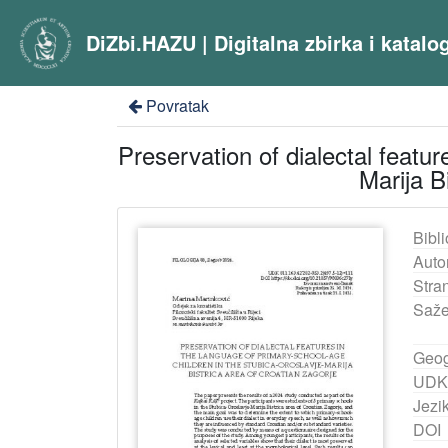
DiZbi.HAZU | Digitalna zbirka i katal
Povratak
Preservation of dialectal featu
Marija B
Bibli
Auto
Stra
Saže
Geog
UDK
Jezik
DOI