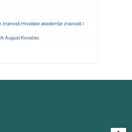
ke znanosti Hrvatske akademije znanosti i
dnik August Kovačec
Open