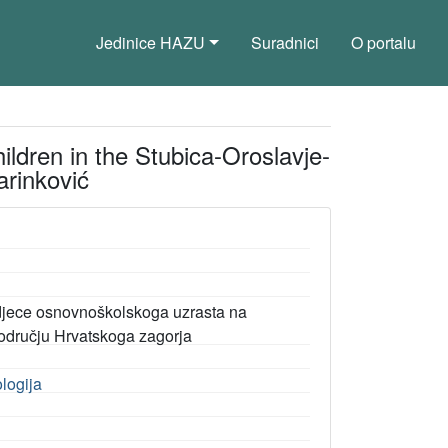
Jedinice HAZU
Suradnici
O portalu
ildren in the Stubica-Oroslavje-
arinković
 djece osnovnoškolskoga uzrasta na
području Hrvatskoga zagorja
ologija