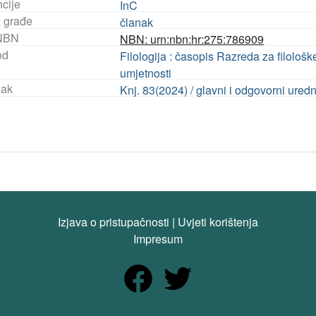
ncije
InC
a građe
članak
NBN
NBN: urn:nbn:hr:275:786909
od
Filologija : časopis Razreda za filološ
umjetnosti
ak
Knj. 83(2024) / glavni i odgovorni ure
Izjava o pristupačnosti
|
Uvjeti korištenja
Impresum