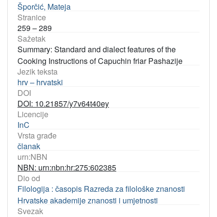
Šporčić, Mateja
Stranice
259 – 289
Sažetak
Summary: Standard and dialect features of the
Cooking Instructions of Capuchin friar Pashazije
Jezik teksta
hrv – hrvatski
DOI
DOI: 10.21857/y7v64t40ey
Licencije
InC
Vrsta građe
članak
urn:NBN
NBN: urn:nbn:hr:275:602385
Dio od
Filologija : časopis Razreda za filološke znanosti
Hrvatske akademije znanosti i umjetnosti
Svezak