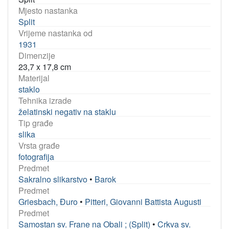
Mjesto nastanka
Split
Vrijeme nastanka od
1931
Dimenzije
23,7 x 17,8 cm
Materijal
staklo
Tehnika izrade
želatinski negativ na staklu
Tip građe
slika
Vrsta građe
fotografija
Predmet
Sakralno slikarstvo
•
Barok
Predmet
Griesbach, Đuro
•
Pitteri, Giovanni Battista Augusti
Predmet
Samostan sv. Frane na Obali ; (Split)
•
Crkva sv.