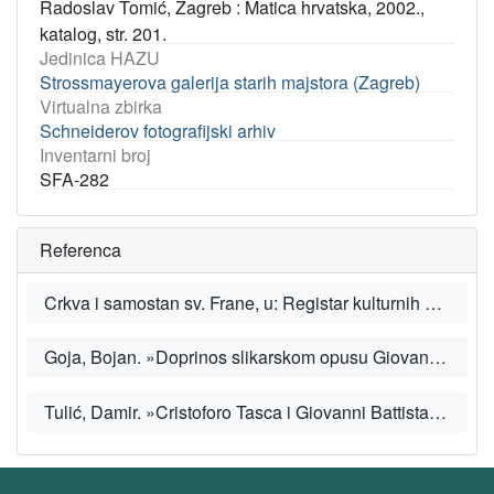
Radoslav Tomić, Zagreb : Matica hrvatska, 2002.,
katalog, str. 201.
Jedinica HAZU
Strossmayerova galerija starih majstora (Zagreb)
Virtualna zbirka
Schneiderov fotografijski arhiv
Inventarni broj
SFA-282
Referenca
Crkva i samostan sv. Frane, u: Registar kulturnih dobara Republike Hrvatske [Portal], Ministarstvo kulture i medija Republike Hrvatske, 2025.
Goja, Bojan. »Doprinos slikarskom opusu Giovannija Battiste Augustija Pitterija – Otajstva Presvetog Ružarija u Sutomišćici na otoku Ugljanu i arhivska istraživanja«, u: Radovi Instituta za povijest umjetnosti, 30 (2006.), str. 121-130.
Tulić, Damir. »Cristoforo Tasca i Giovanni Battista Augusti Pitteri: nepoznate slike i njihovi naručitelji na sjevernom Jadranu«, u: Ars Adriatica 9 (2019.), str. 89-106.