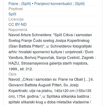
Frane ; (Split)
•
Franjevci konventualci ; (Split)
Predmet
Split
Licencije
CC BY-ND
Napomena
Navod Artura Schneidera: "Split Crkva i samostan
Svetog Franje Čudo svetog Josipa Kopertinskog
(Gian Battista Pitteri)", u: Schneiderov fotografijski
arhiv: hrvatski spomenici kulture i umjetnosti / Đuro
Vanđura, Borivoj Popovčak, Sanja Cvetnić, Zagreb :
HAZU, Strossmayerova galerija starih majstora,
1999., str. 312.
Opis
Navod: „Crkva i samostan sv. Frane na Obali […] 6.
Giovanni Battista Augusti Pitteri, Sv. Josip
Kopertinski, ulje na platnu, 140x120 cm (155x135
cm), 1754. godina.“, u: Splitska slikarska baština :
splitski slikarski krug u doba mletačke vladavine /