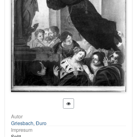
Autor
Griesbach, Đuro
Impresum
Split