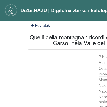
DiZbi.HAZU | Digitalna zbirka i katal
Povratak
Quelli della montagna : ricordi
Carso, nela Valle del
Bibli
Auto
Ostal
Impr
Mater
Nakl
Nap
Nap
bibli
ecim