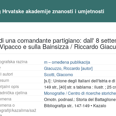
og Hrvatske akademije znanosti i umjetnosti
 di una comandante partigiano: dall' 8 sett
 Vipacco e sulla Bainsizza / Riccardo Gia
ografska razina
m – omeđena publikacija
r
Giacuzzo, Riccardo [autor]
i autori
Scotti, Giacomo
esum
[s.l] : Unione degli Italiani dell'Istria e 
ijalni opis
149 str., [40] str. s tablama : ilustr. ; 25 
adnička cjelina
Monografie / Centro di ricerche storich
omena
Omotn. podnasl.: Storia del Battaglione 
omena o
Bibliografija str.. 147-149
•
Kazalo
ografiji/kazalima/saž
a