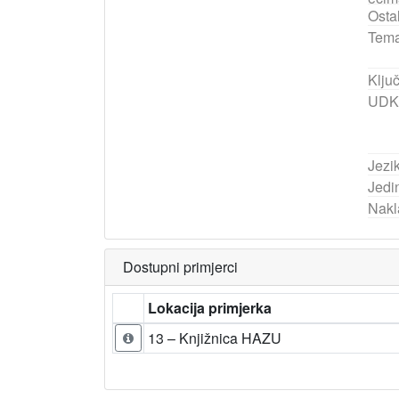
Ostal
Tema
Ključ
UDK
Jezik
Jedi
Nakl
Dostupni primjerci
Lokacija primjerka
13 – Knjižnica HAZU