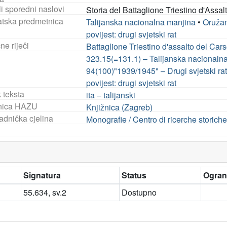
i sporedni naslovi
Storia del Battaglione Triestino d'Assal
tska predmetnica
Talijanska nacionalna manjina
•
Oruža
povijest: drugi svjetski rat
ne riječi
Battaglione Triestino d'assalto del Car
323.15(=131.1) – Talijanska nacionaln
94(100)"1939/1945" – Drugi svjetski ra
povijest: drugi svjetski rat
 teksta
ita – talijanski
nica HAZU
Knjižnica (Zagreb)
adnička cjelina
Monografie / Centro di ricerche storic
Signatura
Status
Ograni
55.634, sv.2
Dostupno