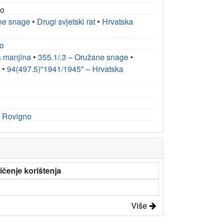
to
ne snage
•
Drugi svjetski rat
•
Hrvatska
so
a manjina
•
355.1/.3 – Oružane snage
•
t
•
94(497.5)"1941/1945" – Hrvatska
he Rovigno
čenje korištenja
Više