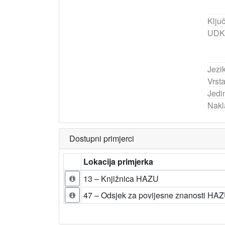
Ključ
UDK
Jezik
Vrst
Jedi
Nakl
Dostupni primjerci
Lokacija primjerka
13 – Knjižnica HAZU
47 – Odsjek za povijesne znanosti HA