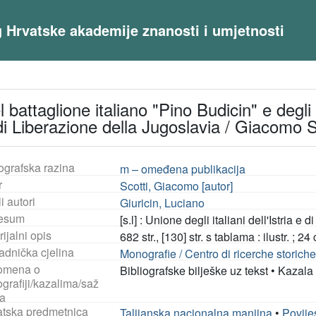
og Hrvatske akademije znanosti i umjetnosti
 battaglione italiano "Pino Budicin" e degli I
di Liberazione della Jugoslavia / Giacomo S
ografska razina
m – omeđena publikacija
r
Scotti, Giacomo [autor]
i autori
Giuricin, Luciano
esum
[s.l] : Unione degli italiani dell'Istria e 
ijalni opis
682 str., [130] str. s tablama : ilustr. ; 24
adnička cjelina
Monografie / Centro di ricerche storich
omena o
Bibliografske bilješke uz tekst
•
Kazala
ografiji/kazalima/saž
a
tska predmetnica
Talijanska nacionalna manjina
•
Povije