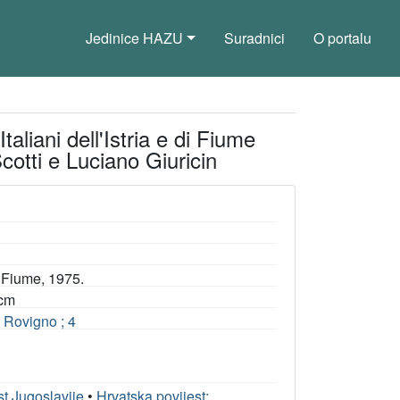
Jedinice HAZU
Suradnici
O portalu
taliani dell'Istria e di Fiume
cotti e Luciano Giuricin
di Fiume, 1975.
 cm
e Rovigno ; 4
st Jugoslavije
•
Hrvatska povijest: