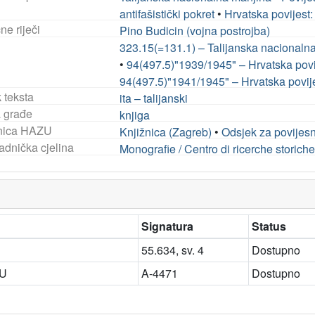
antifašistički pokret
•
Hrvatska povijest: 
ne riječi
Pino Budicin (vojna postrojba)
323.15(=131.1) – Talijanska nacionaln
•
94(497.5)"1939/1945" – Hrvatska povije
94(497.5)"1941/1945" – Hrvatska povijes
 teksta
ita – talijanski
a građe
knjiga
nica HAZU
Knjižnica (Zagreb)
•
Odsjek za povijes
adnička cjelina
Monografie / Centro di ricerche storic
Signatura
Status
55.634, sv. 4
Dostupno
ZU
A-4471
Dostupno