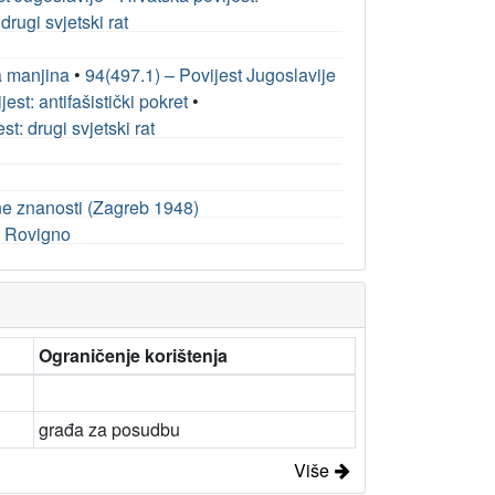
drugi svjetski rat
a manjina
•
94(497.1) – Povijest Jugoslavije
st: antifašistički pokret
•
t: drugi svjetski rat
ne znanosti (Zagreb 1948)
he Rovigno
Ograničenje korištenja
građa za posudbu
Više