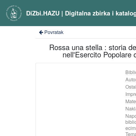
DiZbi.HAZU | Digitalna zbirka i katal
Povratak
Rossa una stella : storia del
nell'Esercito Popolare 
Bibli
Auto
Ostal
Impr
Mater
Nakl
Nap
bibli
ecim
Tema