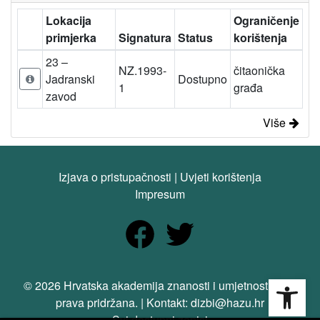
Lokacija
Ograničenje
primjerka
Signatura
Status
korištenja
23 –
NZ.1993-
čitaonička
Jadranski
Dostupno
1
građa
zavod
Više
Izjava o pristupačnosti
|
Uvjeti korištenja
Impresum
Open
© 2026 Hrvatska akademija znanosti i umjetnosti. Sva
prava pridržana. | Kontakt: dizbi@hazu.hr
Svi dostupni zapisi