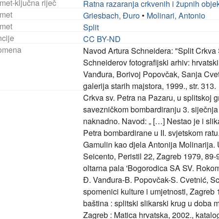
met-ključna riječ
Ratna razaranja crkvenih i župnih obje
met
Griesbach, Đuro
•
Molinari, Antonio
met
Split
ncije
CC BY-ND
omena
Navod Artura Schneidera: "Split Crkva 
Schneiderov fotografijski arhiv: hrvatsk
Vanđura, Borivoj Popovčak, Sanja Cve
galerija starih majstora, 1999., str. 313.
Crkva sv. Petra na Pazaru, u splitskoj g
savezničkom bombardiranju 3. siječnja 
naknadno. Navod: „ […] Nestao je i slik
Petra bombardirane u II. svjetskom ratu
Gamulin kao djela Antonija Molinarija.
Seicento, Peristil 22, Zagreb 1979, 89-9
oltarna pala 'Bogorodica SA SV. Rokom
Đ. Vanđura-B. Popovčak-S. Cvetnić, Sch
spomenici kulture i umjetnosti, Zagreb 19
baština : splitski slikarski krug u dob
Zagreb : Matica hrvatska, 2002., katalog,