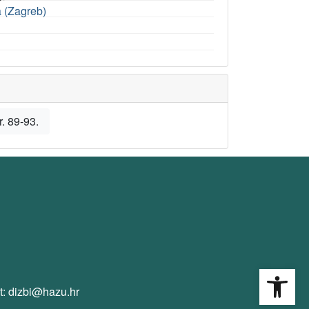
a (Zagreb)
r. 89-93.
Open
t: dizbi@hazu.hr