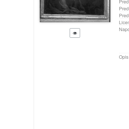
Pred
Pred
Pred
Lice
Nap
Opis