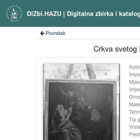
DiZbi.HAZU | Digitalna zbirka i katal
Povratak
Crkva svetog P
Auto
Impr
Mjes
Vrij
Dime
Mater
Tehn
Tip 
Vrst
Pred