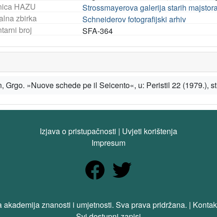
nica HAZU
Strossmayerova galerija starih majstor
alna zbirka
Schneiderov fotografijski arhiv
tarni broj
SFA-364
 Grgo. »Nuove schede pe il Seicento«, u: Peristil 22 (1979.), st
Izjava o pristupačnosti
|
Uvjeti korištenja
Impresum
 akademija znanosti i umjetnosti. Sva prava pridržana. | Kontak
Svi dostupni zapisi