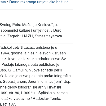
kata
•
Ratna razaranja umjetničke baštine
Svetog Petra Mučenje Kristovo", u:
i spomenici kulture i umjetnosti / Đuro
tnić, Zagreb : HAZU, Strossmayerova
radskoj četvrti Lučac, uništena je u
1944. godine, a njezin je zvonik srušen
arski inventar iz konkatedralne crkve Sv.
. Postaje križnoga puta publicirao je
 Usp. G. Gamulin, Nuove schede per il
3. Iz iste je crkve poznata preko fotografija
, Sebastijanom, Jeronimom i Jurjem', Usp.
neiderov fotografijski arhiv Hrvatski
99, str. 80, f. 369.“, u: Splitska slikarska
a mletačke vladavine / Radoslav Tomić,
 str. 187.