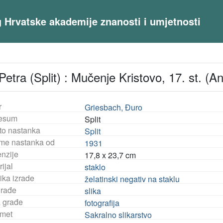
og Hrvatske akademije znanosti i umjetnosti
etra (Split) : Mučenje Kristovo, 17. st. (An
r
Griesbach, Đuro
esum
Split
to nastanka
Split
eme nastanka od
1931
nzije
17,8 x 23,7 cm
ijal
staklo
ika izrade
želatinski negativ na staklu
građe
slika
a građe
fotografija
met
Sakralno slikarstvo