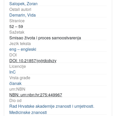
Salopek, Zoran
Ostali autori
Demarin, Vida
Stranice
52 – 59
Sažetak
Smisao života i proces samoostvarenja
Jezik teksta
eng – engleski
DOI
DOI: 10.21857/yvjrdcdvzy
Licencije
InC
Vrsta građe
članak
urn:NBN
NBN: urn:nbn:hr:275:449967
Dio od
Rad Hrvatske akademije znanosti i umjetnosti.
Medicinske znanosti