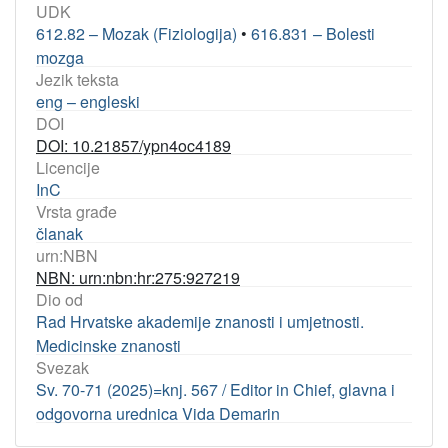
UDK
612.82 – Mozak (Fiziologija)
•
616.831 – Bolesti
mozga
Jezik teksta
eng – engleski
DOI
DOI: 10.21857/ypn4oc4189
Licencije
InC
Vrsta građe
članak
urn:NBN
NBN: urn:nbn:hr:275:927219
Dio od
Rad Hrvatske akademije znanosti i umjetnosti.
Medicinske znanosti
Svezak
Sv. 70-71 (2025)=knj. 567 / Editor in Chief, glavna i
odgovorna urednica Vida Demarin