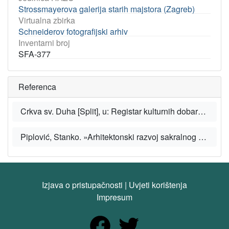
Strossmayerova galerija starih majstora (Zagreb)
Virtualna zbirka
Schneiderov fotografijski arhiv
Inventarni broj
SFA-377
Referenca
Crkva sv. Duha [Split], u: Registar kulturnih dobara Republike Hrvatske [Portal], Ministarstvo kulture i medija Republike Hrvatske, 2025.
Piplović, Stanko. »Arhitektonski razvoj sakralnog sklopa sv. Duha u Splitu«, u: Prostor: znanstveni časopis za arhitekturu i urbanizam 19, 1/41 (2011.), str. 19-29.
Izjava o pristupačnosti
|
Uvjeti korištenja
Impresum