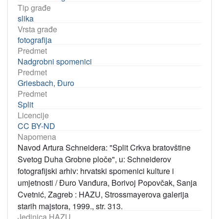
Tip građe
slika
Vrsta građe
fotografija
Predmet
Nadgrobni spomenici
Predmet
Griesbach, Đuro
Predmet
Split
Licencije
CC BY-ND
Napomena
Navod Artura Schneidera: "Split Crkva bratovštine
Svetog Duha Grobne ploče", u: Schneiderov
fotografijski arhiv: hrvatski spomenici kulture i
umjetnosti / Đuro Vanđura, Borivoj Popovčak, Sanja
Cvetnić, Zagreb : HAZU, Strossmayerova galerija
starih majstora, 1999., str. 313.
Jedinica HAZU