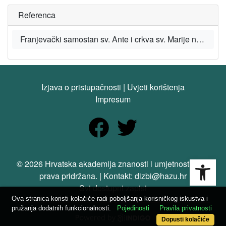
Referenca
Franjevački samostan sv. Ante i crkva sv. Marije na Poljudu, u: Registar kulturnih dobara Republike Hrvatske [Portal], Ministarstvo kulture i medija Republike Hrvatske, 2025.
Izjava o pristupačnosti
|
Uvjeti korištenja
Impresum
Open
© 2026 Hrvatska akademija znanosti i umjetnosti. Sva
prava pridržana. | Kontakt: dizbi@hazu.hr
Svi dostupni zapisi
Ova stranica koristi kolačiće radi poboljšanja korisničkog iskustva i
pružanja dodatnih funkcionalnosti.
Pojedinosti
Pravila privatnosti
Dopusti kolačiće