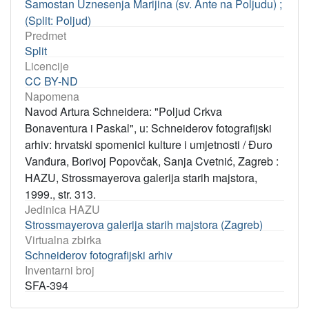
Samostan Uznesenja Marijina (sv. Ante na Poljudu) ;
(Split: Poljud)
Predmet
Split
Licencije
CC BY-ND
Napomena
Navod Artura Schneidera: "Poljud Crkva
Bonaventura i Paskal", u: Schneiderov fotografijski
arhiv: hrvatski spomenici kulture i umjetnosti / Đuro
Vanđura, Borivoj Popovčak, Sanja Cvetnić, Zagreb :
HAZU, Strossmayerova galerija starih majstora,
1999., str. 313.
Jedinica HAZU
Strossmayerova galerija starih majstora (Zagreb)
Virtualna zbirka
Schneiderov fotografijski arhiv
Inventarni broj
SFA-394