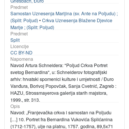
Griesbach, Đuro
Predmet
Samostan Uznesenja Marijina (sv. Ante na Poljudu) ;
(Split: Poljud)
•
Crkva Uznesenja Blažene Djevice
Marije ; (Split: Poljud)
Predmet
Split
Licencije
CC BY-ND
Napomena
Navod Artura Schneidera: "Poljud Crkva Portret
svetog Bernardina", u: Schneiderov fotografijski
arhiv: hrvatski spomenici kulture i umjetnosti / Đuro
Vanđura, Borivoj Popovčak, Sanja Cvetnić, Zagreb :
HAZU, Strossmayerova galerija starih majstora,
1999., str. 313.
Opis
Navod: „Franjevačka crkva i samostan na Poljudu
[…] 10. Portret fra Bernardina Vukovića Splićanina
(1712-1757), ulje na platnu, 1757. godina, 89,5x71