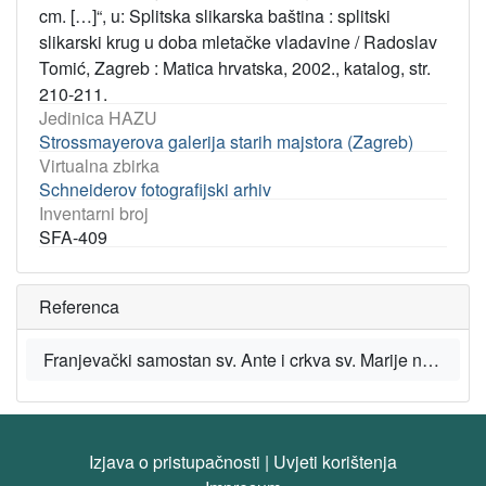
cm. […]“, u: Splitska slikarska baština : splitski
slikarski krug u doba mletačke vladavine / Radoslav
Tomić, Zagreb : Matica hrvatska, 2002., katalog, str.
210-211.
Jedinica HAZU
Strossmayerova galerija starih majstora (Zagreb)
Virtualna zbirka
Schneiderov fotografijski arhiv
Inventarni broj
SFA-409
Referenca
Franjevački samostan sv. Ante i crkva sv. Marije na Poljudu, u: Registar kulturnih dobara Republike Hrvatske [Portal], Ministarstvo kulture i medija Republike Hrvatske, 2025.
Izjava o pristupačnosti
|
Uvjeti korištenja