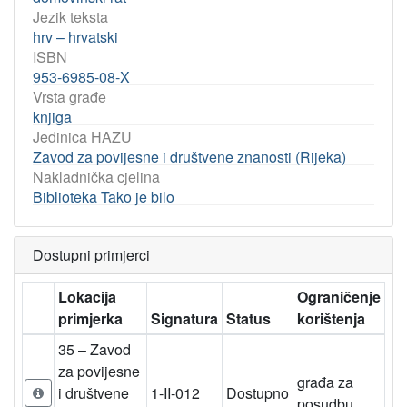
Jezik teksta
hrv – hrvatski
ISBN
953-6985-08-X
Vrsta građe
knjiga
Jedinica HAZU
Zavod za povijesne i društvene znanosti (Rijeka)
Nakladnička cjelina
Biblioteka Tako je bilo
Dostupni primjerci
Lokacija
Ograničenje
primjerka
Signatura
Status
korištenja
35 – Zavod
za povijesne
građa za
i društvene
1-II-012
Dostupno
posudbu