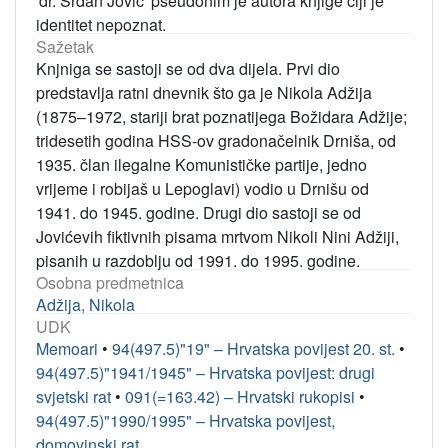
'dr. Srđan Jović' pseudonim je autora knjige čiji je
identitet nepoznat.
Sažetak
Knjniga se sastoji se od dva dijela. Prvi dio
predstavlja ratni dnevnik što ga je Nikola Adžija
(1875–1972, stariji brat poznatijega Božidara Adžije;
tridesetih godina HSS-ov gradonačelnik Drniša, od
1935. član ilegalne Komunističke partije, jedno
vrijeme i robijaš u Lepoglavi) vodio u Drnišu od
1941. do 1945. godine. Drugi dio sastoji se od
Jovićevih fiktivnih pisama mrtvom Nikoli Nini Adžiji,
pisanih u razdoblju od 1991. do 1995. godine.
Osobna predmetnica
Adžija, Nikola
UDK
Memoari
•
94(497.5)"19" – Hrvatska povijest 20. st.
•
94(497.5)"1941/1945" – Hrvatska povijest: drugi
svjetski rat
•
091(=163.42) – Hrvatski rukopisi
•
94(497.5)"1990/1995" – Hrvatska povijest,
domovinski rat