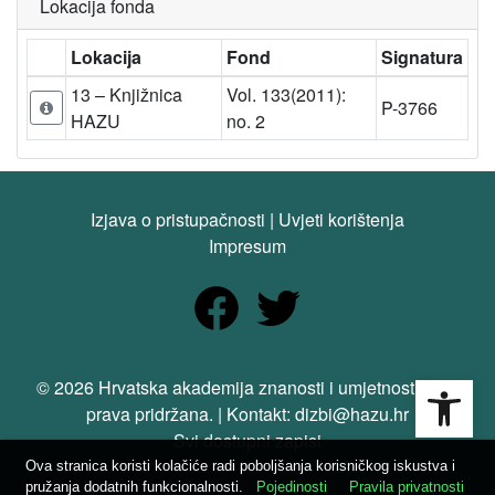
Lokacija fonda
Lokacija
Fond
Signatura
13 – Knjižnica
Vol. 133(2011):
P-3766
HAZU
no. 2
Izjava o pristupačnosti
|
Uvjeti korištenja
Impresum
Open
© 2026 Hrvatska akademija znanosti i umjetnosti. Sva
prava pridržana. | Kontakt: dizbi@hazu.hr
Svi dostupni zapisi
Ova stranica koristi kolačiće radi poboljšanja korisničkog iskustva i
pružanja dodatnih funkcionalnosti.
Pojedinosti
Pravila privatnosti