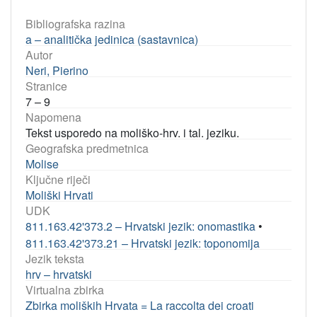
Bibliografska razina
a – analitička jedinica (sastavnica)
Autor
Neri, Pierino
Stranice
7 – 9
Napomena
Tekst usporedo na moliško-hrv. i tal. jeziku.
Geografska predmetnica
Molise
Ključne riječi
Moliški Hrvati
UDK
811.163.42'373.2 – Hrvatski jezik: onomastika
•
811.163.42'373.21 – Hrvatski jezik: toponomija
Jezik teksta
hrv – hrvatski
Virtualna zbirka
Zbirka moliških Hrvata = La raccolta dei croati