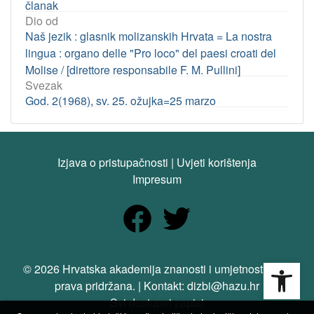
članak
Dio od
Naš jezik : glasnik molizanskih Hrvata = La nostra
lingua : organo delle "Pro loco" del paesi croati del
Molise / [direttore responsabile F. M. Pullini]
Svezak
God. 2(1968), sv. 25. ožujka=25 marzo
Izjava o pristupačnosti
|
Uvjeti korištenja
Impresum
Open
© 2026 Hrvatska akademija znanosti i umjetnosti. Sva
prava pridržana. | Kontakt: dizbi@hazu.hr
Svi dostupni zapisi