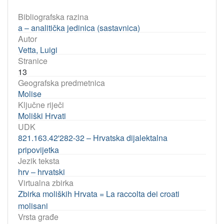
Bibliografska razina
a – analitička jedinica (sastavnica)
Autor
Vetta, Luigi
Stranice
13
Geografska predmetnica
Molise
Ključne riječi
Moliški Hrvati
UDK
821.163.42'282-32 – Hrvatska dijalektalna
pripovijetka
Jezik teksta
hrv – hrvatski
Virtualna zbirka
Zbirka moliških Hrvata = La raccolta dei croati
molisani
Vrsta građe