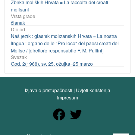
Zbirka moliških Hrvata = La raccolta dei croati
molisani
Vrsta građe
članak
Dio od
Naš jezik : glasnik molizanskih Hrvata = La nostra
lingua : organo delle "Pro loco" del paesi croati del
Molise / [direttore responsabile F. M. Pullini]
Svezak
God. 2(1968), sv. 25. ožujka=25 marzo
Izjava o pristupačnosti
|
Uvjeti korištenja
Impresum