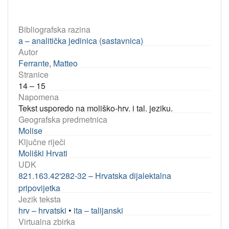
Bibliografska razina
a – analitička jedinica (sastavnica)
Autor
Ferrante, Matteo
Stranice
14 – 15
Napomena
Tekst usporedo na moliško-hrv. i tal. jeziku.
Geografska predmetnica
Molise
Ključne riječi
Moliški Hrvati
UDK
821.163.42'282-32 – Hrvatska dijalektalna
pripovijetka
Jezik teksta
hrv – hrvatski
•
ita – talijanski
Virtualna zbirka