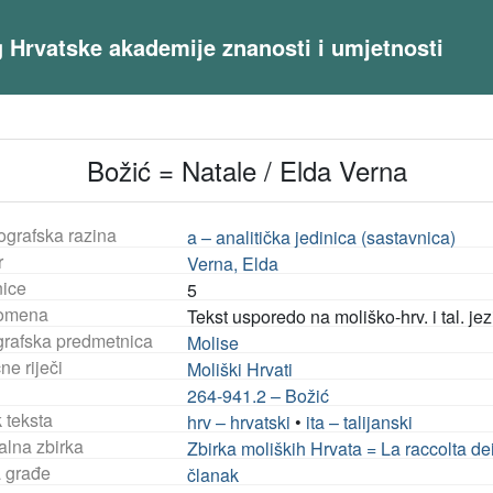
og Hrvatske akademije znanosti i umjetnosti
Božić = Natale / Elda Verna
ografska razina
a – analitička jedinica (sastavnica)
r
Verna, Elda
nice
5
omena
Tekst usporedo na moliško-hrv. i tal. jez
rafska predmetnica
Molise
ne riječi
Moliški Hrvati
264-941.2 – Božić
 teksta
hrv – hrvatski
•
ita – talijanski
alna zbirka
Zbirka moliških Hrvata = La raccolta dei
a građe
članak