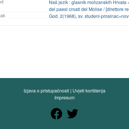
od
Naš jezik : glasnik molizanskih Hrvata =
del paesi croati del Molise / [direttore r
ak
God. 2(1968), sv. studeni-prosinac=n
Izjava o pristupačnosti
|
Uvjeti korištenja
Impresum