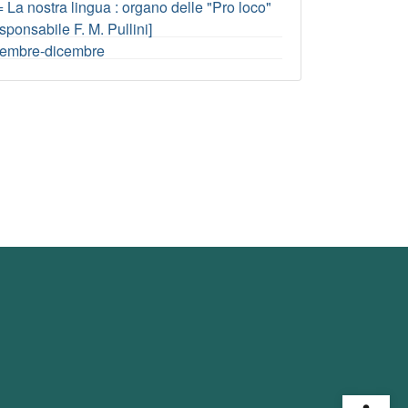
 La nostra lingua : organo delle "Pro loco"
esponsabile F. M. Pullini]
ovembre-dicembre
Open