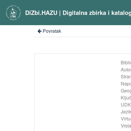
DiZbi.HAZU | Digitalna zbirka i katal
Povratak
Bibli
Auto
Stra
Nap
Geog
Ključ
UDK
Jezik
Virtu
Vrst