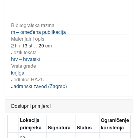
Bibliografska razina
m – omeđena publikacija
Materijalni opis
21 + 13 str. ; 20 cm
Jezik teksta
hrv – hrvatski
Vrsta građe
knjiga
Jedinica HAZU
Jadranski zavod (Zagreb)
Dostupni primjerci
Lokacija
Ograničenje
primjerka
Signatura
Status
korištenja
23 –