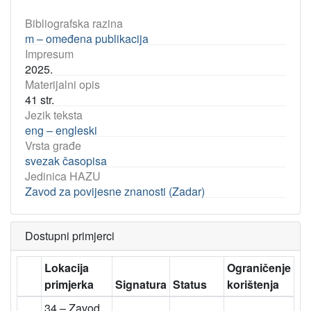
Bibliografska razina
m – omeđena publikacija
Impresum
2025.
Materijalni opis
41 str.
Jezik teksta
eng – engleski
Vrsta građe
svezak časopisa
Jedinica HAZU
Zavod za povijesne znanosti (Zadar)
Dostupni primjerci
Lokacija
Ograničenje
primjerka
Signatura
Status
korištenja
34 – Zavod