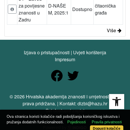
za povijesne
D-NAŠE
čitaonička
Dostupno
znanosti u
M, 2025:1
građa
Zadru
Više
Izjava o pristupačnosti
|
Uvjeti korištenja
Impresum
Open
© 2026 Hrvatska akademija znanosti i umjetnosti. Sva
prava pridržana. | Kontakt: dizbi@hazu.hr
Svi dostupni zapisi
Ova stranica koristi kolačiće radi poboljšanja korisničkog iskustva i
pružanja dodatnih funkcionalnosti.
Pojedinosti
Pravila privatnosti
Dopusti kolačiće