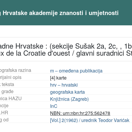
og Hrvatske akademije znanosti i umjetnosti
adne Hrvatske : (sekcije Sušak 2a, 2c, , 1b,
de la Croatie d'ouest / glavni suradnici Stj
ografska razina
m – omeđena publikacija
ijalni opis
[4] karte
 teksta
hrv – hrvatski
a građe
geografska karta
nica HAZU
Knjižnica (Zagreb)
ncije
InC
.HR
NBN: urn:nbn:hr:275:562478
og od
[Vol.] 2(1962) / urednik Teodor Varićak