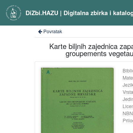
DiZbi.HAZU | Digitalna zbirka i katal
Povratak
Karte biljnih zajednica zap
groupements vegetaux 
Bibli
Mater
Jezik
Vrst
Jedi
Lice
NBN
Pril