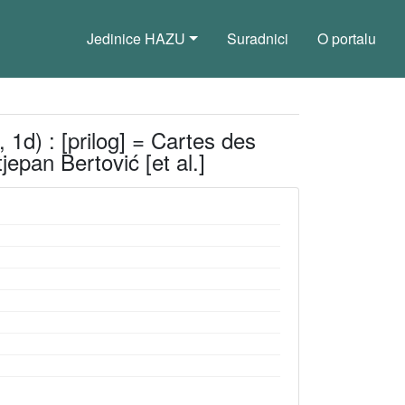
Jedinice HAZU
Suradnici
O portalu
 1d) : [prilog] = Cartes des
epan Bertović [et al.]