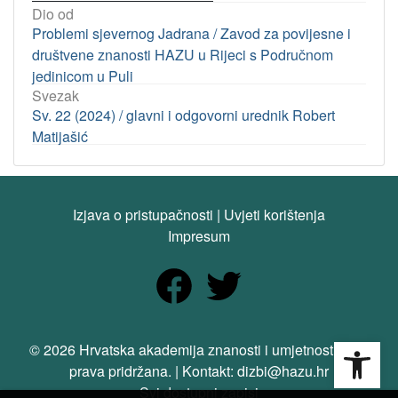
Dio od
Problemi sjevernog Jadrana / Zavod za povijesne i
društvene znanosti HAZU u Rijeci s Područnom
jedinicom u Puli
Svezak
Sv. 22 (2024) / glavni i odgovorni urednik Robert
Matijašić
Izjava o pristupačnosti
|
Uvjeti korištenja
Impresum
Open
© 2026 Hrvatska akademija znanosti i umjetnosti. Sva
prava pridržana. | Kontakt: dizbi@hazu.hr
Svi dostupni zapisi