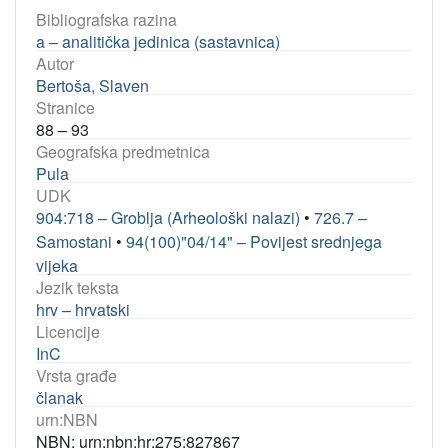
Bibliografska razina
a – analitička jedinica (sastavnica)
Autor
Bertoša, Slaven
Stranice
88 – 93
Geografska predmetnica
Pula
UDK
904:718 – Groblja (Arheološki nalazi)
•
726.7 –
Samostani
•
94(100)"04/14" – Povijest srednjega
vijeka
Jezik teksta
hrv – hrvatski
Licencije
InC
Vrsta građe
članak
urn:NBN
NBN: urn:nbn:hr:275:827867