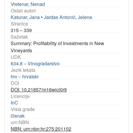
Vretenar, Nenad
Ostali autori
Katunar, Jana
•
Jardas Antonić, Jelena
Stranice
315 – 339
Sažetak
Summary: Profitability of Investments in New
Vineyards
UDK
634.8 – Vinogradarstvo
Jezik teksta
hrv – hrvatski
DOI
DOI: 10.21857/m16wjcl0r9
Licencije
InC
Vrsta građe
članak
urn:NBN
NBN: urn:nbn:hr:275:201102