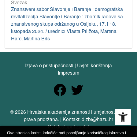
Svezak
Znanstveni sabor Slavonije i Baranje : demografska
revitalizacija Slavonije i Baranje : zbornik radova sa
znanstvenog skupa održanog u Osijeku, 17. i 18.
listopada 2024. / urednici Vlasta Piližota, Martina
Harc, Martina Briš
Izjava o pristupačnosti
|
Uvjeti korištenja
Impresum
Open
© 2026 Hrvatska akademija znanosti i umjetnosti. Sva
prava pridržana. | Kontakt: dizbi@hazu.hr
Svi dostupni zapisi
Ova stranica koristi kolačiće radi poboljšanja korisničkog iskustva i