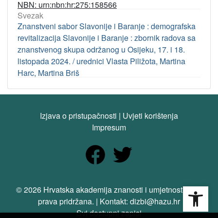
NBN: urn:nbn:hr:275:158566
Svezak
Znanstveni sabor Slavonije i Baranje : demografska
revitalizacija Slavonije i Baranje : zbornik radova sa
znanstvenog skupa održanog u Osijeku, 17. i 18.
listopada 2024. / urednici Vlasta Piližota, Martina
Harc, Martina Briš
Izjava o pristupačnosti
|
Uvjeti korištenja
Impresum
Open
© 2026 Hrvatska akademija znanosti i umjetnosti. Sva
prava pridržana. | Kontakt: dizbi@hazu.hr
Svi dostupni zapisi