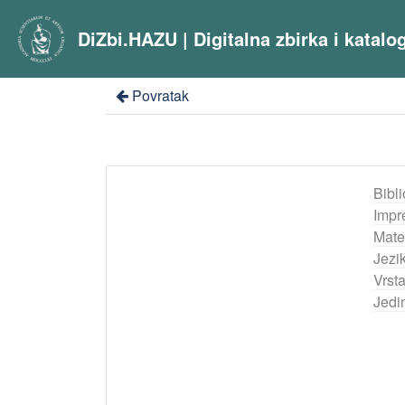
DiZbi.HAZU | Digitalna zbirka i katal
Povratak
Bibli
Impr
Mater
Jezik
Vrst
Jedi