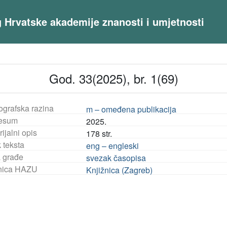
og Hrvatske akademije znanosti i umjetnosti
God. 33(2025), br. 1(69)
ografska razina
m – omeđena publikacija
esum
2025.
ijalni opis
178 str.
 teksta
eng – engleski
a građe
svezak časopisa
nica HAZU
Knjižnica (Zagreb)