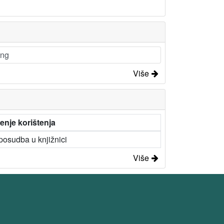
ing
Više
enje korištenja
osudba u knjižnici
Više