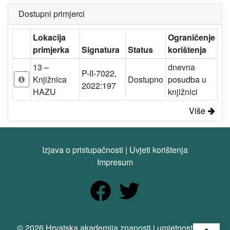
Dostupni primjerci
Lokacija
Ograničenje
primjerka
Signatura
Status
korištenja
13 –
dnevna
P-II-7022,
Knjižnica
Dostupno
posudba u
2022:197
HAZU
knjižnici
Više
Izjava o pristupačnosti
|
Uvjeti korištenja
Impresum
Open
© 2026 Hrvatska akademija znanosti i umjetnosti. Sva