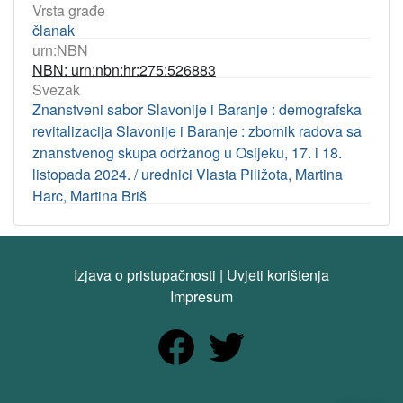
Vrsta građe
članak
urn:NBN
NBN: urn:nbn:hr:275:526883
Svezak
Znanstveni sabor Slavonije i Baranje : demografska
revitalizacija Slavonije i Baranje : zbornik radova sa
znanstvenog skupa održanog u Osijeku, 17. i 18.
listopada 2024. / urednici Vlasta Piližota, Martina
Harc, Martina Briš
Izjava o pristupačnosti
|
Uvjeti korištenja
Impresum