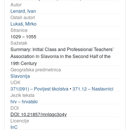
Autor
Lenard, Ivan
Ostali autori
Lukaš, Mirko
Stranice
1029 – 1055
Sažetak
Summary: Initial Class and Professional Teachers’
Association in Slavonia in the Second Half of the
19th Century
Geografska predmetnica
Slavonija
UDK
371(091) – Povijest školstva
•
371.12 – Nastavnici
Jezik teksta
hrv – hrvatski
DOI
DOI: 10.21857/mnlqgc3o4y
Licencije
InC