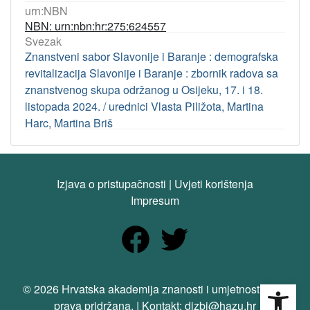
urn:NBN
NBN: urn:nbn:hr:275:624557
Svezak
Znanstveni sabor Slavonije i Baranje : demografska
revitalizacija Slavonije i Baranje : zbornik radova sa
znanstvenog skupa održanog u Osijeku, 17. i 18.
listopada 2024. / urednici Vlasta Piližota, Martina
Harc, Martina Briš
Izjava o pristupačnosti
|
Uvjeti korištenja
Impresum
Open
© 2026 Hrvatska akademija znanosti i umjetnosti. Sva
prava pridržana. | Kontakt: dizbi@hazu.hr