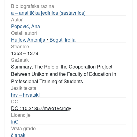
Bibliografska razina
a – analitička jedinica (sastavnica)
Autor
Popović, Ana
Ostali autori
Huljev, Antonija
•
Bogut, Irella
Stranice
1353 – 1379
Sažetak
Summary: The Role of the Cooperation Project
Between Unikom and the Faculty of Education in
Professional Training of Students
Jezik teksta
hrv – hrvatski
DOI
DOI: 10.21857/mwo1vcr4qy
Licencije
InC
Vrsta građe
članak