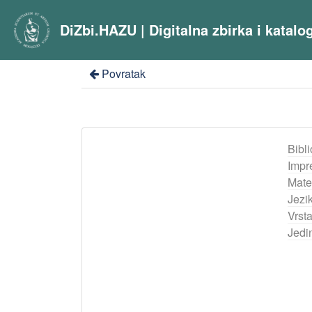
DiZbi.HAZU | Digitalna zbirka i katal
Povratak
Bibli
Impr
Mater
Jezik
Vrst
Jedi