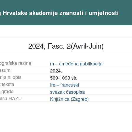
og Hrvatske akademije znanosti i umjetnosti
2024, Fasc. 2(Avril-Juin)
ografska razina
m – omeđena publikacija
esum
2024.
ijalni opis
569-1093 str.
 teksta
fre – francuski
a građe
svezak časopisa
nica HAZU
Knjižnica (Zagreb)