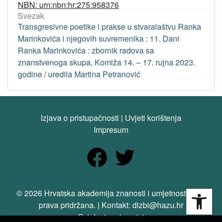
NBN: urn:nbn:hr:275:958376
Svezak
Transgresivne poetike i prakse u stvaralaštvu Ranka
Marinkovića i njegovih suvremenika : 11. Dani
Ranka Marinkovića : zbornik radova sa
znanstvenoga skupa, Komiža 14. – 17. rujna 2023.
godine / uredila Martina Petranović
Izjava o pristupačnosti
|
Uvjeti korištenja
Impresum
Open
© 2026 Hrvatska akademija znanosti i umjetnosti. Sva
prava pridržana. | Kontakt: dizbi@hazu.hr
Svi dostupni zapisi