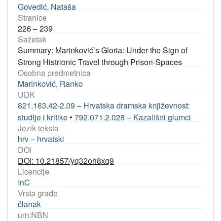
Govedić, Nataša
Stranice
226 – 239
Sažetak
Summary: Marinković’s Gloria: Under the Sign of
Strong Histrionic Travel through Prison-Spaces
Osobna predmetnica
Marinković, Ranko
UDK
821.163.42-2.09 – Hrvatska dramska književnost:
studije i kritike
•
792.071.2.028 – Kazališni glumci
Jezik teksta
hrv – hrvatski
DOI
DOI: 10.21857/yq32oh8xq9
Licencije
InC
Vrsta građe
članak
urn:NBN