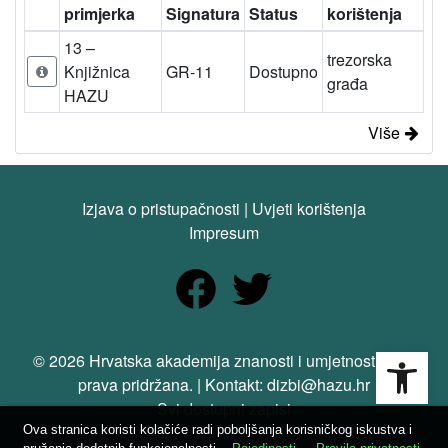
primjerka
Signatura
Status
korištenja
13 –
trezorska
Knjižnica
GR-11
Dostupno
građa
HAZU
Više
Izjava o pristupačnosti
|
Uvjeti korištenja
Impresum
Open
© 2026 Hrvatska akademija znanosti i umjetnosti. Sva
prava pridržana. | Kontakt: dizbi@hazu.hr
Svi dostupni zapisi
Ova stranica koristi kolačiće radi poboljšanja korisničkog iskustva i