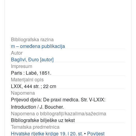
Bibliografska razina
m – omeđena publikacija
Autor
Baglivi, Đuro [autor]
Impresum
Paris : Labé, 1851.
Materijalni opis
LXIX, 444 str. ; 22 cm
Napomena
Prijevod djela: De praxi medica. Str. V-LXIX:
Introduction / J. Boucher.
Napomena o bibliografiji/kazalima/sažecima
Bibliografske bilješke uz tekst
Tematska predmetnica
Hrvatske rijetke knjige 19. i 20. st.
•
Povijest