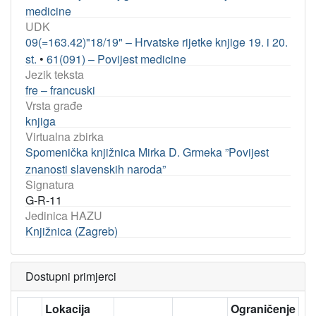
medicine
UDK
09(=163.42)"18/19" – Hrvatske rijetke knjige 19. i 20.
st.
•
61(091) – Povijest medicine
Jezik teksta
fre – francuski
Vrsta građe
knjiga
Virtualna zbirka
Spomenička knjižnica Mirka D. Grmeka ”Povijest
znanosti slavenskih naroda”
Signatura
G-R-11
Jedinica HAZU
Knjižnica (Zagreb)
Dostupni primjerci
Lokacija
Ograničenje