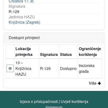
Croatica 17. st.
Signatura
R-129
Jedinica HAZU
Knjižnica (Zagreb)
Dostupni primjerci
Lokacija
Ograničenje
primjerka
Signatura
Status
korištenja
13 –
trezorska
Knjižnica
R-129
Dostupno
građa
HAZU
Više
Izjava o pristupačnosti
|
Uvjeti korištenja
Impresum