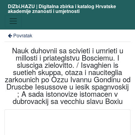
DiZbi.HAZU | Digitalna zbirka i katalog Hrvatske
akademije znanosti i umjetnosti
Povratak
Nauk duhovnii sa scivieti i umrieti u
millosti i priateglstvu Bosciemu. I
slusciga zielovitto. / Isvaghien is
suetieh skuppa, otaza i nauciteglia
zarkounich po Ozzu Ivannu Gondinu od
Druscbe Iesussove u iesik spagnvoskij
; A sada istonovize istomacen v
dubrovackij sa vecchiu slavu Boxiu