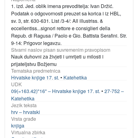
1. izd. Jed. oblik imena prevoditelja: Ivan Držić.
Podatak o odgovornosti preuzet sa korica i iz HBL,
sv. 3, str. 630-631. List /3-4/: All illustriss. &
eccellentiss...signori rettore e consiglieri della
Repub. di Ragusa / Paolo e Gio. Battista Serafini. Str.
9-14: Prigovor legavzu.
Stvarni naslov pisan suvremenim pravopisom
Nauk duhovni za živjeti i umrijeti u milosti i
prijateljstvu Božjemu
Tematska predmetnica
Hrvatske knjige 17. st.
•
Katehetika
UDK
09(=163.42)"16" – Hrvatske knjige 17. st.
•
27-752 –
Katehetika
Jezik teksta
hrv – hrvatski
Vrsta građe
knjiga
Virtualna zbirka