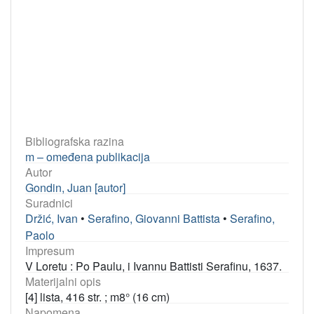
Bibliografska razina
m – omeđena publikacija
Autor
Gondin, Juan [autor]
Suradnici
Držić, Ivan
•
Serafino, Giovanni Battista
•
Serafino,
Paolo
Impresum
V Loretu : Po Paulu, i Ivannu Battisti Serafinu, 1637.
Materijalni opis
[4] lista, 416 str. ; m8° (16 cm)
Napomena