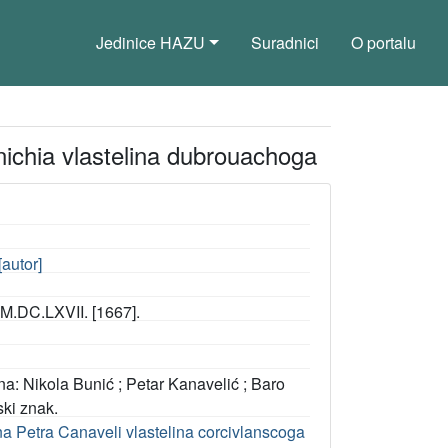
Jedinice HAZU
Suradnici
O portalu
ichia vlastelina dubrouachoga
[autor]
 M.DC.LXVII. [1667].
mena: Nikola Bunić ; Petar Kanavelić ; Baro
ski znak.
na Petra Canaveli vlastelina corcivlanscoga