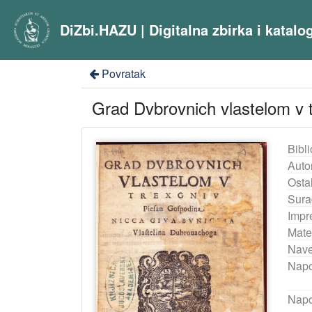
DiZbi.HAZU | Digitalna zbirka i katal
Povratak
Grad Dvbrovnich vlastelom v 
Bibli
Auto
Ostal
Sura
Impr
Mater
Nave
Nap
Napo