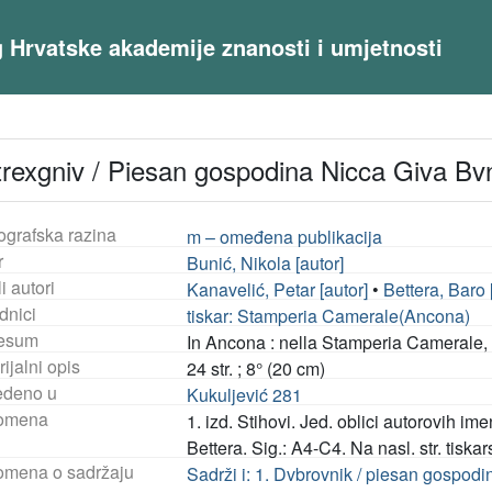
og Hrvatske akademije znanosti i umjetnosti
trexgniv / Piesan gospodina Nicca Giva Bvn
ografska razina
m – omeđena publikacija
r
Bunić, Nikola [autor]
i autori
Kanavelić, Petar [autor]
•
Bettera, Baro 
dnici
tiskar: Stamperia Camerale(Ancona)
esum
In Ancona : nella Stamperia Camerale,
ijalni opis
24 str. ; 8° (20 cm)
deno u
Kukuljević 281
omena
1. izd. Stihovi. Jed. oblici autorovih i
Bettera. Sig.: A4-C4. Na nasl. str. tiskar
mena o sadržaju
Sadrži i: 1. Dvbrovnik / piesan gospodi