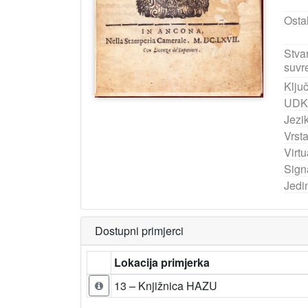
Ostal
Stva
suvr
Ključ
UDK
Jezik
Vrst
Virtu
Sign
Jedi
Dostupni primjerci
Lokacija primjerka
13 – Knjižnica HAZU