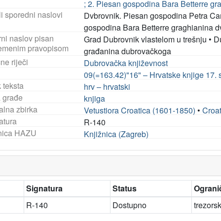
; 2. Piesan gospodina Bara Betterre g
i sporedni naslovi
Dvbrovnik. Piesan gospodina Petra Can
gospodina Bara Betterre graghianina 
rni naslov pisan
Grad Dubrovnik vlastelom u trešnju
•
D
emenim pravopisom
građanina dubrovačkoga
ne riječi
Dubrovačka književnost
09(=163.42)"16" – Hrvatske knjige 17. s
 teksta
hrv – hrvatski
a građe
knjiga
alna zbirka
Vetustiora Croatica (1601-1850)
•
Croat
atura
R-140
nica HAZU
Knjižnica (Zagreb)
Signatura
Status
Ogranič
R-140
Dostupno
trezors