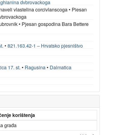
raghianina dvbrovackoga
aveli vlastelina corcivlanscoga
•
Piesan
dvbrovackoga
ubrovnik
•
Pjesan gospodina Bara Bettere
t.
•
821.163.42-1 – Hrvatsko pjesništvo
ica 17. st.
•
Ragusina
•
Dalmatica
enje korištenja
ka građa