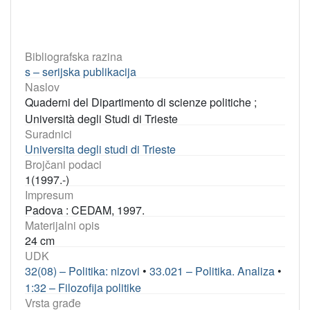
Bibliografska razina
s – serijska publikacija
Naslov
Quaderni del Dipartimento di scienze politiche ;
Università degli Studi di Trieste
Suradnici
Universita degli studi di Trieste
Brojčani podaci
1(1997.-)
Impresum
Padova : CEDAM, 1997.
Materijalni opis
24 cm
UDK
32(08) – Politika: nizovi
•
33.021 – Politika. Analiza
•
1:32 – Filozofija politike
Vrsta građe