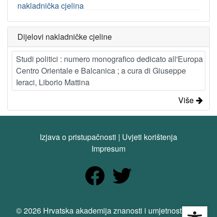
nakladnička cjelina
Dijelovi nakladničke cjeline
Studi politici : numero monografico dedicato all'Europa
Centro Orientale e Balcanica ; a cura di Giuseppe
Ieraci, Liborio Mattina
Više
Izjava o pristupačnosti
|
Uvjeti korištenja
Impresum
Open
© 2026 Hrvatska akademija znanosti i umjetnosti. Sva