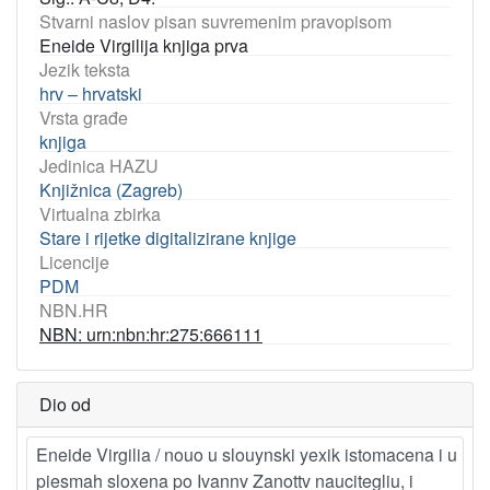
Stvarni naslov pisan suvremenim pravopisom
Eneide Virgilija knjiga prva
Jezik teksta
hrv – hrvatski
Vrsta građe
knjiga
Jedinica HAZU
Knjižnica (Zagreb)
Virtualna zbirka
Stare i rijetke digitalizirane knjige
Licencije
PDM
NBN.HR
NBN: urn:nbn:hr:275:666111
Dio od
Eneide Virgilia / nouo u slouynski yexik istomacena i u
piesmah sloxena po Ivannv Zanottv naucitegliu, i