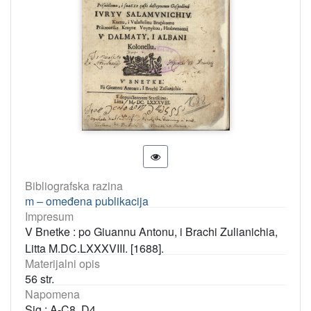
Bibliografska razina
m – omeđena publikacija
Impresum
V Bnetke : po Giuannu Antonu, i Brachi Zulianichia,
Litta M.DC.LXXXVIII. [1688].
Materijalni opis
56 str.
Napomena
Sig.: A-C8, D4.