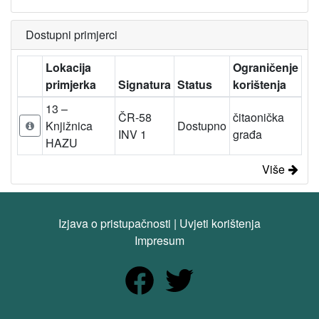
Dostupni primjerci
Lokacija
Ograničenje
primjerka
Signatura
Status
korištenja
13 –
ČR-58
čitaonička
Knjižnica
Dostupno
INV 1
građa
HAZU
Više
Izjava o pristupačnosti
|
Uvjeti korištenja
Impresum