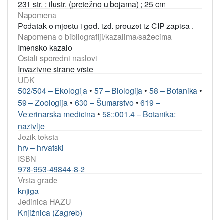
231 str. : ilustr. (pretežno u bojama) ; 25 cm
Napomena
Podatak o mjestu i god. izd. preuzet iz CIP zapisa .
Napomena o bibliografiji/kazalima/sažecima
Imensko kazalo
Ostali sporedni naslovi
Invazivne strane vrste
UDK
502/504 – Ekologija
•
57 – Biologija
•
58 – Botanika
•
59 – Zoologija
•
630 – Šumarstvo
•
619 –
Veterinarska medicina
•
58::001.4 – Botanika:
nazivlje
Jezik teksta
hrv – hrvatski
ISBN
978-953-49844-8-2
Vrsta građe
knjiga
Jedinica HAZU
Knjižnica (Zagreb)