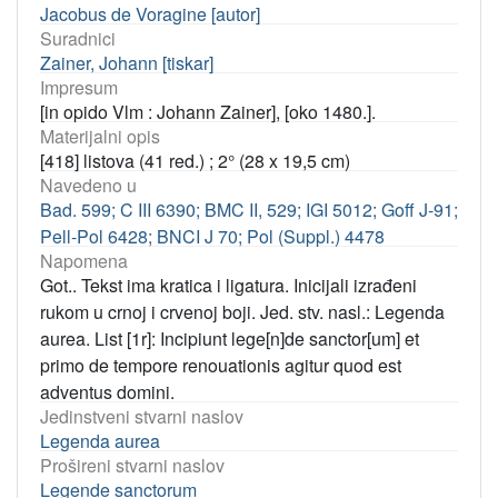
Jacobus de Voragine [autor]
Suradnici
Zainer, Johann [tiskar]
Impresum
[in opido Vlm : Johann Zainer], [oko 1480.].
Materijalni opis
[418] listova (41 red.) ; 2° (28 x 19,5 cm)
Navedeno u
Bad. 599; C III 6390; BMC II, 529; IGI 5012; Goff J-91;
Pell-Pol 6428; BNCI J 70; Pol (Suppl.) 4478
Napomena
Got.. Tekst ima kratica i ligatura. Inicijali izrađeni
rukom u crnoj i crvenoj boji. Jed. stv. nasl.: Legenda
aurea. List [1r]: Incipiunt lege[n]de sanctor[um] et
primo de tempore renouationis agitur quod est
adventus domini.
Jedinstveni stvarni naslov
Legenda aurea
Prošireni stvarni naslov
Legende sanctorum