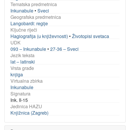
Tematska predmetnica
Inkunabule
•
Sveci
Geografska predmetnica
Langobardi: regije
Ključne riječi
Hagiografija (u književnosti)
•
Životopisi svetaca
UDK
093 – Inkunabule
•
27-36 – Sveci
Jezik teksta
lat – latinski
Vrsta građe
knjiga
Virtualna zbirka
Inkunabule
Signatura
Ink. II-15
Jedinica HAZU
Knjižnica (Zagreb)