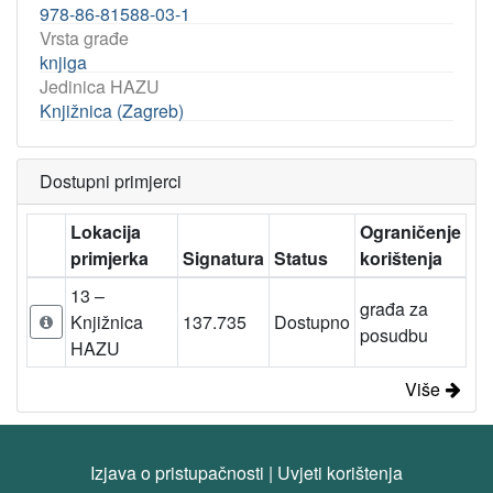
978-86-81588-03-1
Vrsta građe
knjiga
Jedinica HAZU
Knjižnica (Zagreb)
Dostupni primjerci
Lokacija
Ograničenje
primjerka
Signatura
Status
korištenja
13 –
građa za
Knjižnica
137.735
Dostupno
posudbu
HAZU
Više
Izjava o pristupačnosti
|
Uvjeti korištenja