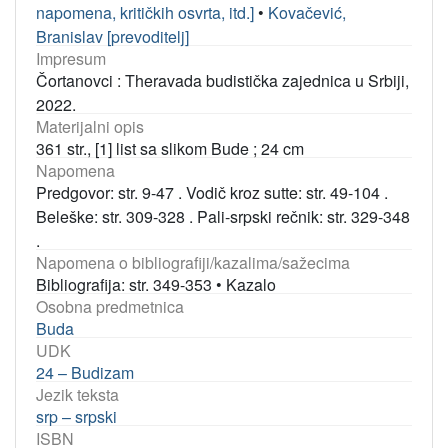
napomena, kritičkih osvrta, itd.]
•
Kovačević,
Branislav [prevoditelj]
Impresum
Čortanovci : Theravada budistička zajednica u Srbiji,
2022.
Materijalni opis
361 str., [1] list sa slikom Bude ; 24 cm
Napomena
Predgovor: str. 9-47 . Vodič kroz sutte: str. 49-104 .
Beleške: str. 309-328 . Pali-srpski rečnik: str. 329-348
.
Napomena o bibliografiji/kazalima/sažecima
Bibliografija: str. 349-353
•
Kazalo
Osobna predmetnica
Buda
UDK
24 – Budizam
Jezik teksta
srp – srpski
ISBN